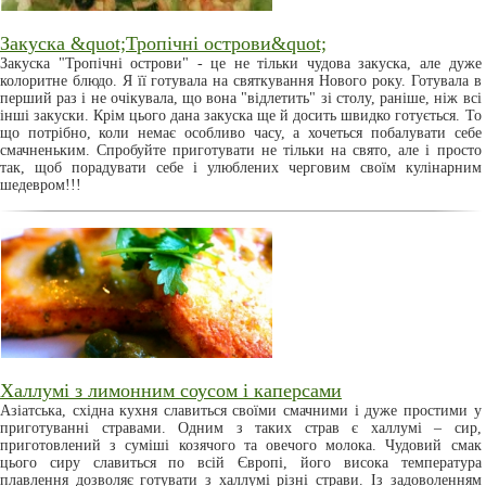
Закуска &quot;Тропічні острови&quot;
Закуска "Тропічні острови" - це не тільки чудова закуска, але дуже
колоритне блюдо. Я її готувала на святкування Нового року. Готувала в
перший раз і не очікувала, що вона "відлетить" зі столу, раніше, ніж всі
інші закуски. Крім цього дана закуска ще й досить швидко готується. То
що потрібно, коли немає особливо часу, а хочеться побалувати себе
смачненьким. Спробуйте приготувати не тільки на свято, але і просто
так, щоб порадувати себе і улюблених черговим своїм кулінарним
шедевром!!!
Халлумі з лимонним соусом і каперсами
Азіатська, східна кухня славиться своїми смачними і дуже простими у
приготуванні стравами. Одним з таких страв є халлумі – сир,
приготовлений з суміші козячого та овечого молока. Чудовий смак
цього сиру славиться по всій Європі, його висока температура
плавлення дозволяє готувати з халлумі різні страви. Із задоволенням