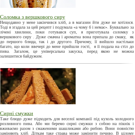
Соломка з вершкового сиру
Нещодавно у мене закінчився хліб, а в магазин йти дуже не хотілося.
Тоді я згадала за цей рецепт і подумала «а чому б і немає». Буквально за
лічені хвилини, поки готувався суп, я приготувала соломку з
вершкового сиру . Дуже смачна і ароматна вона припала до смаку, як
до першого блюда, так і до другого. Причому, її вийшло настільки
багато, що коли ввечері до мене прийшли гості, я її подала на стіл до
пива. Загалом, це універсальна закуска, перед якою не можна
залишитися байдужим.
Сирні смужки
Таке блюдо дуже підходить для веселої компанії під кухоль холодного
розливного пива. Або ми беремо сирні смужки з собою на пікнік і
вживаємо разом з смаженими шашликами або рибою. Вони повністю
заміняють хліб. Діткам таке страва може замінити печиво. В цілому