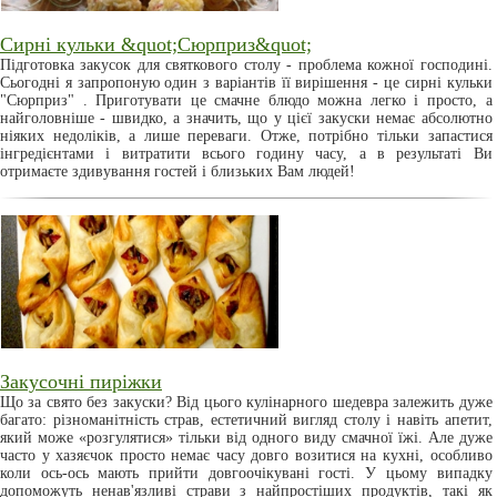
Сирні кульки &quot;Сюрприз&quot;
Підготовка закусок для святкового столу - проблема кожної господині.
Сьогодні я запропоную один з варіантів її вирішення - це сирні кульки
"Сюрприз" . Приготувати це смачне блюдо можна легко і просто, а
найголовніше - швидко, а значить, що у цієї закуски немає абсолютно
ніяких недоліків, а лише переваги. Отже, потрібно тільки запастися
інгредієнтами і витратити всього годину часу, а в результаті Ви
отримаєте здивування гостей і близьких Вам людей!
Закусочні пиріжки
Що за свято без закуски? Від цього кулінарного шедевра залежить дуже
багато: різноманітність страв, естетичний вигляд столу і навіть апетит,
який може «розгулятися» тільки від одного виду смачної їжі. Але дуже
часто у хазяєчок просто немає часу довго возитися на кухні, особливо
коли ось-ось мають прийти довгоочікувані гості. У цьому випадку
допоможуть ненав'язливі страви з найпростіших продуктів, такі як