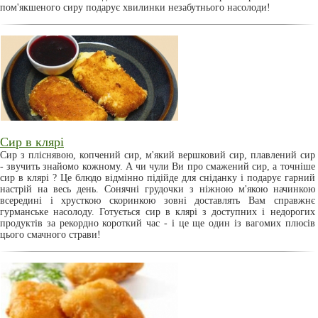
пом'якшеного сиру подарує хвилинки незабутнього насолоди!
Сир в клярі
Сир з пліснявою, копчений сир, м'який вершковий сир, плавлений сир
- звучить знайомо кожному. А чи чули Ви про смажений сир, а точніше
сир в клярі ? Це блюдо відмінно підійде для сніданку і подарує гарний
настрій на весь день. Сонячні грудочки з ніжною м'якою начинкою
всередині і хрусткою скоринкою зовні доставлять Вам справжнє
гурманське насолоду. Готується сир в клярі з доступних і недорогих
продуктів за рекордно короткий час - і це ще один із вагомих плюсів
цього смачного страви!