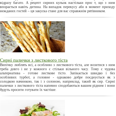
відразу багато. А рецепт сирних кульок настільки прос т, що з ним
впорається навіть дитина. На випадок перекусу або в момент приходу
нежданих гостей – ця закуска стане для вас справжнім рятівником.
Сирні палички з листкового тіста
Випічку люблять всі, а особливо з листкового тіста, але возитися з ним
треба довго і не у кожного є стільки вільного часу. Тому є чудова
альтернатива - готове листкове тісто. Запікається швидко і без
особливих турбот, а головне - однаково добре поєднується як з
солодкою начинкою, так і з солоною, наприклад, такий як сир. Сирні
палички з листкового тіста напевно сподобаються вашим рідним і вони
будуть просити готувати їх частіше.