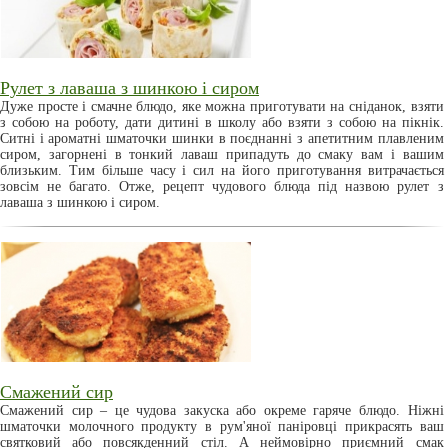
Рулет з лаваша з шинкою і сиром
Дуже просте і смачне блюдо, яке можна приготувати на сніданок, взяти
з собою на роботу, дати дитині в школу або взяти з собою на пікнік.
Ситні і ароматні шматочки шинки в поєднанні з апетитним плавленим
сиром, загорнені в тонкий лаваш припадуть до смаку вам і вашим
близьким. Тим більше часу і сил на його приготування витрачається
зовсім не багато. Отже, рецепт чудового блюда під назвою рулет з
лаваша з шинкою і сиром.
Смажений сир
Смажений сир – це чудова закуска або окреме гаряче блюдо. Ніжні
шматочки молочного продукту в рум'яної паніровці прикрасять ваш
святковий або повсякденний стіл. А неймовірно приємний смак