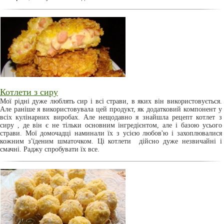
Котлети з сиру
Мої рідні дуже люблять сир і всі страви, в яких він використовується.
Але раніше я використовувала цей продукт, як додатковий компонент у
всіх кулінарних виробах. Але нещодавно я знайшла рецепт котлет з
сиру , де він є не тільки основним інгредієнтом, але і базою усього
страви. Мої домочадці наминали їх з усією любов'ю і захоплювалися
кожним з'їденим шматочком. Ці котлети дійсно дуже незвичайні і
смачні. Раджу спробувати їх все.