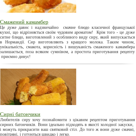
Смажений камамбер
Це дуже давнє і надзвичайно смачне блюдо класичної французької
кухні, що відрізняється своїм чудовим ароматом! Крім того - це дуже
ситне блюдо, виготовлений з особливого виду сиру, який випускається
в Нормандії. Сир виготовляють з кращого молока. Таким чином,
унікальність, смакота, корисність і вишуканість смаженого камамбера
залишається, поза всяким сумнівом, а простота приготування рецепту
приємно дивує!
Сирні батончики
Любителів сиру хочу познайомити з цікавим рецептом приготування
сирних батончиків. Вони ідеально підходять в якості холодної закуски,
і можуть прикрасити ваш святковий стіл. До того ж вони дуже смачні,
повітряні, і готуються швидко і легко.