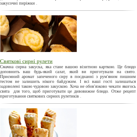
закусочні пиріжки .
Святкові сирні рулети
Смачна сирна закуска, яка стане вашою візитною карткою. Це блюдо
доповнить ваш будь-який салат, який ви приготували на свято.
Приємний аромат запеченого сиру в поєднанні з рум'яним пишним
тестом не залишить нікого байдужим. І всі ваші гості залишаться
задоволені такою чудовою закускою. Хоча не обов'язково чекати якогось
свята для того, щоб приготувати це дивовижне блюдо. Отже рецепт
приготування святкових сирних рулетиків .