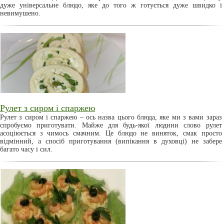
дуже універсальне блюдо, яке до того ж готується дуже швидко і
невимушено.
Рулет з сиром і спаржею
Рулет з сиром і спаржею – ось назва цього блюда, яке ми з вами зараз
спробуємо приготувати. Майже для будь-якої людини слово рулет
асоціюється з чимось смачним. Це блюдо не виняток, смак просто
відмінний, а спосіб приготування (випікання в духовці) не забере
багато часу і сил.