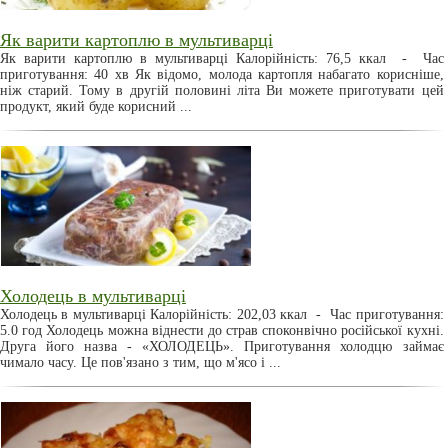
Як варити картоплю в мультиварці
Як варити картоплю в мультиварці Калорійність: 76,5 ккал - Час
приготування: 40 хв Як відомо, молода картопля набагато корисніше,
ніж старий. Тому в другій половині літа Ви можете приготувати цей
продукт, який буде корисний ...
Холодець в мультиварці
Холодець в мультиварці Калорійність: 202,03 ккал - Час приготування:
5.0 год Холодець можна віднести до страв споконвічно російської кухні.
Друга його назва - «ХОЛОДЕЦЬ». Приготування холодцю займає
чимало часу. Це пов'язано з тим, що м'ясо і ...