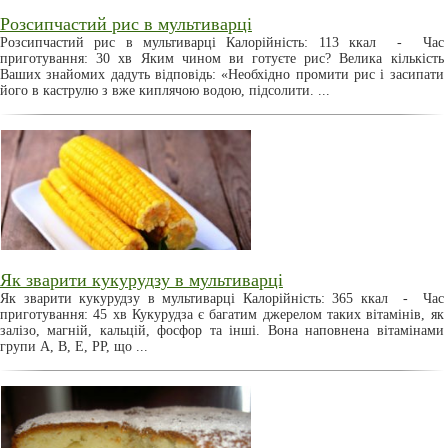
Розсипчастий рис в мультиварці
Розсипчастий рис в мультиварці Калорійність: 113 ккал - Час
приготування: 30 хв Яким чином ви готуєте рис? Велика кількість
Ваших знайомих дадуть відповідь: «Необхідно промити рис і засипати
його в каструлю з вже киплячою водою, підсолити. ...
Як зварити кукурудзу в мультиварці
Як зварити кукурудзу в мультиварці Калорійність: 365 ккал - Час
приготування: 45 хв Кукурудза є багатим джерелом таких вітамінів, як
залізо, магній, кальцій, фосфор та інші. Вона наповнена вітамінами
групи А, В, Е, РР, що ...