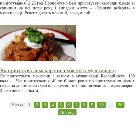
приготування: 2.25 год Пропонуємо Вам приготувати сьогодні блюдо зі
свинини на всі пори року і випадки життя – «Свинячі реберця» в
мультиварці. Рецепт досить простий, зрозумілий. ...
Як приготувати макарони з м'ясом в мультиварці
Як приготувати макарони з м'ясом в мультиварці Калорійність: 138
ккал - Час приготування: 40 хв Є маса рецептів приготування різних
страв за допомогою сучасного кухонного пристосування – мультиварки.
З нею легко запікати, ...
Назад
1
2
3
4
5
6
7
8
9
10
...
26
Вперед