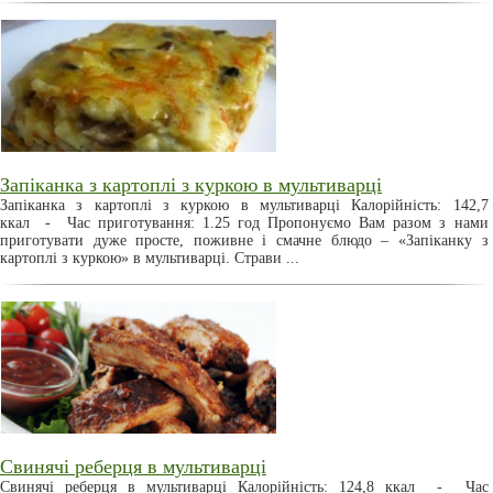
Запіканка з картоплі з куркою в мультиварці
Запіканка з картоплі з куркою в мультиварці Калорійність: 142,7
ккал - Час приготування: 1.25 год Пропонуємо Вам разом з нами
приготувати дуже просте, поживне і смачне блюдо – «Запіканку з
картоплі з куркою» в мультиварці. Страви ...
Свинячі реберця в мультиварці
Свинячі реберця в мультиварці Калорійність: 124,8 ккал - Час