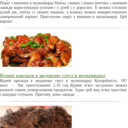
Пиріг з вишнею в мультиварці Ніжна, смачна і ніжна випічка з вишнею
завжди користувалася успіхом і у дітей і у дорослих. Її можна готувати
цілий рік, влітку із свіжих вишень, а взимку можна використовувати
заморожений варіант. Приготуємо пиріг з вишнею в мультиварці. Цей
варіант ...
Курячі крильця в медовому соусі в мультиварці
Курячі крильця в медовому соусі в мультиварці Калорійність: 187
ккал - Час приготування: 2.10 год Куряче м'ясо заслужено можна
назвати самим універсальним продуктом. Адже цей вид м'яса простіше
і швидше готувати. Притому, воно завжди ...