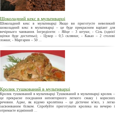
Шоколадний кекс в мультиварці
Шоколадний кекс в мультиварці Якщо ви приготуєте невеликий
шоколадний кекс в мультиварці – це буде прекрасним варіант для
вечірнього чаювання. Інгредієнти: - Яйце – 3 штуки; - Сіль (однієї
щіпки буде достатньо); - Цукор – 0,5 склянки; - Какао – 2 столові
ложки; - Маргарин – 50 ...
Кролик тушкований в мультиварці
Кролик тушкований в мультиварці Тушкований в мультиварці кролик –
це прекрасне поєднання неповторного легкого смаку і корисних
речовин. Адже, як відомо кролятина – це дієтичне м'ясо, з легко
засвоюваним білком. Спробуйте приготувати кролика на вечерю і
отримаєте відмінний ...