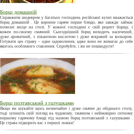
Борщ домашній
Справжнім шедевром у багатьох господинь російської кухні вважається
борщ домашній . Це коронне гаряче перше блюдо, яке завжди займає
почесне місце на столі. У кожної господині є свій рецепт борщу, і
кожен по-своєму смачний. Сьогоднішній борщ виходить насичений,
дуже ароматний, з пікантною кислотою і дуже яскравий за кольором.
Готувати цю страву – одне задоволення, адже воно не вимагає до себе
якогось особливого ставлення. Спробуйте, і ви не пошкодуєте!
Борщ полтавський з галушками
Якщо ви шукайте щось незвичайне і дуже смачне до обіднього столу,
тоді зупиніть свій погляд на чудовому, смачном і неймовірно ситному
першому гарячому блюді під назвою борщ полтавський з галушками .
Це страва підкорить вас з першої ложки!