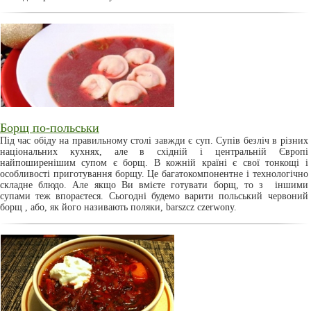
Борщ по-польськи
Під час обіду на правильному столі завжди є суп. Супів безліч в різних
національних кухнях, але в східній і центральній Європі
найпоширенішим супом є борщ. В кожній країні є свої тонкощі і
особливості приготування борщу. Це багатокомпонентне і технологічно
складне блюдо. Але якщо Ви вмієте готувати борщ, то з іншими
супами теж впораєтеся. Сьогодні будемо варити польський червоний
борщ , або, як його називають поляки, barszcz czerwony.