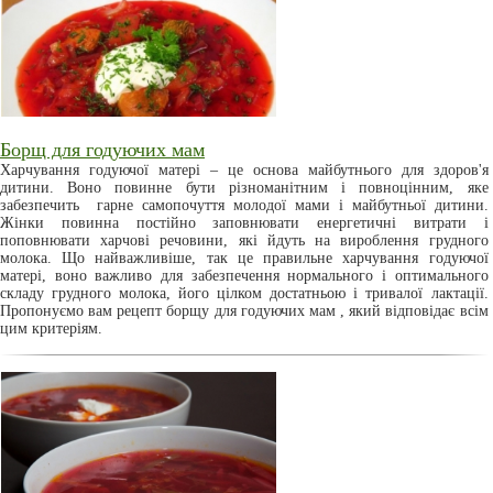
Борщ для годуючих мам
Харчування годуючої матері – це основа майбутнього для здоров'я
дитини. Воно повинне бути різноманітним і повноцінним, яке
забезпечить гарне самопочуття молодої мами і майбутньої дитини.
Жінки повинна постійно заповнювати енергетичні витрати і
поповнювати харчові речовини, які йдуть на вироблення грудного
молока. Що найважливіше, так це правильне харчування годуючої
матері, воно важливо для забезпечення нормального і оптимального
складу грудного молока, його цілком достатньою і тривалої лактації.
Пропонуємо вам рецепт борщу для годуючих мам , який відповідає всім
цим критеріям.