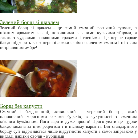
Зелений борщ зі щавлем
Зелений борщ зі щавлем - це самий смачний весняний супчик, з
ніжним ароматом зелені, поживними вареними курячими яйцями, а
також з чудовими запашними травами і спеціями. Це перше гаряче
блюдо підкорить вас з першої ложки своїм насиченим смаком і ні з чим
незрівняним амбре!
Борщ без капусти
Смачний і бездоганний, живильний червоний борщ , який
наповнений корисними соками буряків, в сукупності з смачним
м'ясним бульйоном. Його варити дуже просто! Приготувати це чудове
блюдо можна за цим рецептом і в пісному варіанті. Від стандартного
борщу суп відрізняється лише відсутністю капусти і самої заправкою у
вигляді нарізки овочів - кубиками.