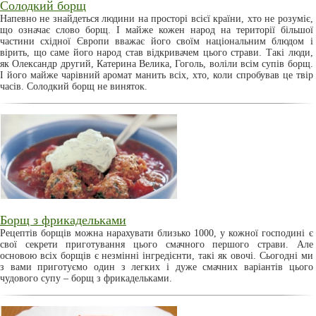
Солодкий борщ
Напевно не знайдеться людини на просторі всієї країни, хто не розуміє,
що означає слово борщ. І майже кожен народ на території більшої
частини східної Європи вважає його своїм національним блюдом і
вірить, що саме його народ став відкривачем цього страви. Такі люди,
як Олександр другий, Катерина Велика, Гоголь, воліли всім супів борщ.
І його майже чарівний аромат манить всіх, хто, коли спробував це твір
часів. Солодкий борщ не виняток.
Борщ з фрикадельками
Рецептів борщів можна нарахувати близько 1000, у кожної господині є
свої секрети приготування цього смачного першого страви. Але
основою всіх борщів є незмінні інгредієнти, такі як овочі. Сьогодні ми
з вами приготуємо один з легких і дуже смачних варіантів цього
чудового супу – борщ з фрикадельками.