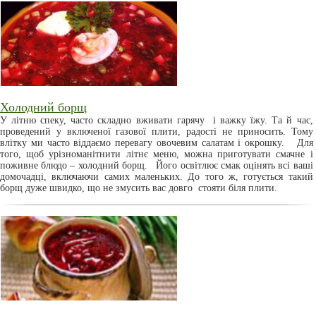
Холодний борщ
У літню спеку, часто складно вживати гарячу і важку їжу. Та й час,
проведений у включеної газової плити, радості не приносить. Тому
влітку ми часто віддаємо перевагу овочевим салатам і окрошку. Для
того, щоб урізноманітнити літнє меню, можна приготувати смачне і
поживне блюдо – холодний борщ. Його освітлює смак оцінять всі ваші
домочадці, включаючи самих маленьких. До того ж, готується такий
борщ дуже швидко, що не змусить вас довго стояти біля плити.