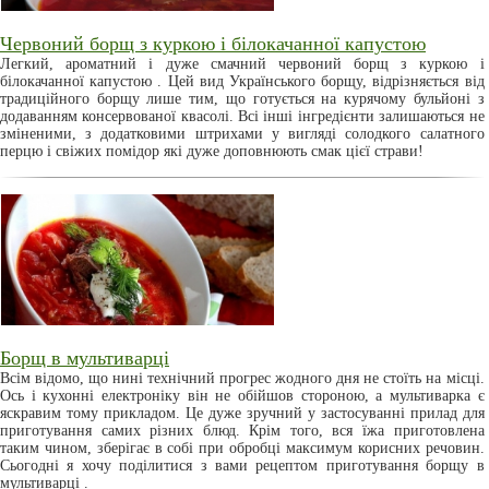
Червоний борщ з куркою і білокачанної капустою
Легкий, ароматний і дуже смачний червоний борщ з куркою і
білокачанної капустою . Цей вид Українського борщу, відрізняється від
традиційного борщу лише тим, що готується на курячому бульйоні з
додаванням консервованої квасолі. Всі інші інгредієнти залишаються не
зміненими, з додатковими штрихами у вигляді солодкого салатного
перцю і свіжих помідор які дуже доповнюють смак цієї страви!
Борщ в мультиварці
Всім відомо, що нині технічний прогрес жодного дня не стоїть на місці.
Ось і кухонні електроніку він не обійшов стороною, а мультиварка є
яскравим тому прикладом. Це дуже зручний у застосуванні прилад для
приготування самих різних блюд. Крім того, вся їжа приготовлена
таким чином, зберігає в собі при обробці максимум корисних речовин.
Сьогодні я хочу поділитися з вами рецептом приготування борщу в
мультиварці .