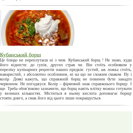
Кубанський борщ
Це блюдо не переплутаєш ні з чим. Кубанський борщ ! Не знаю, куди
його віднести: до супів, других страв чи. Він стоїть особняком у
переліку кулінарних рецептів наших предків: густий, аж ложка стоїть,
наваристий, з абсолютно особливим, ні на що не схожим смаком. Ну і
колір. Деякі кажуть, що справжній борщ не повинен бути занадто
червоним. Не погоджуся. Колір – фірмовий знак справжнього борщу. І
ще. Треба обов'язково зазначити, що борщ навіть влітку можна готувати
у великих кількостях. Міститься в ньому кислота допомагає борщу
стояти довго, а смак його від цього лише покращується.