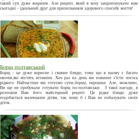
такий суп дуже жирним. Але рецепт, який я хочу запропонувати вам
сьогодні - ідеальний друг для прихильників здорового способу життя!
Борщ полтавський
Борщ - це дуже корисне і смачне блюдо, тому що в ньому є багато
овочів,які містять вітаміни. Хоч раз на день ми повинні з'їсти чогось
рідкого. Найчастіше ми готуємо супи,борщі, окрошки. Але, можливо,
Ви ще не пробували готувати борщ по-полтавськи . З такої нагоди, я
розповім Вам його майстерний рецепт. Це рідке блюдо дуже
подобається маленьким дітям, так чому б і Вам не побалувати своїх
діток.