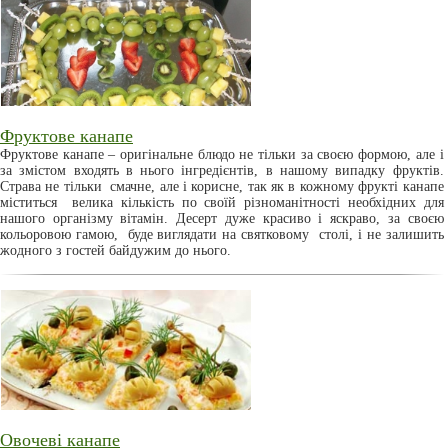
Фруктове канапе
Фруктове канапе – оригінальне блюдо не тільки за своєю формою, але і
за змістом входять в нього інгредієнтів, в нашому випадку фруктів.
Страва не тільки смачне, але і корисне, так як в кожному фрукті канапе
міститься велика кількість по своїй різноманітності необхідних для
нашого організму вітамін. Десерт дуже красиво і яскраво, за своєю
кольоровою гамою, буде виглядати на святковому столі, і не залишить
жодного з гостей байдужим до нього.
Овочеві канапе