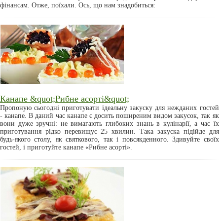
фінансам. Отже, поїхали. Ось, що нам знадобиться:
Канапе &quot;Рибне асорті&quot;
Пропоную сьогодні приготувати ідеальну закуску для нежданих гостей
- канапе. В даний час канапе є досить поширеним видом закусок, так як
вони дуже зручні: не вимагають глибоких знань в кулінарії, а час їх
приготування рідко перевищує 25 хвилин. Така закуска підійде для
будь-якого столу, як святкового, так і повсякденного. Здивуйте своїх
гостей, і приготуйте канапе «Рибне асорті».