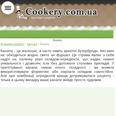
Канапе
Кулінарні рецепти
»
Закуски
» Канапе
Канапе - це маленькі, а часто навіть крихітні бутерброди, без яких
не обходиться жодне свято чи фуршет. Ця страва являє з себе
надіті на паличку різні складові-інгредієнти, що надає певної
унікальності і дозволяє їсти без допомоги столових приладів. У
приготуванні канапе немає нічого складного - ви можете
використовувати формочки, або нарізати складові самостійно.
Але при комбінації інгредієнтів краще дотримуватися рецепту -
тільки в цьому випадку ваше канапе вийде просто чудовим.