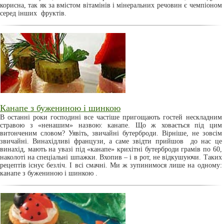
корисна, так як за вмістом вітамінів і мінеральних речовин є чемпіоном
серед інших фруктів.
Канапе з бужениною і шинкою
В останні роки господині все частіше пригощають гостей нескладним
стравою з «ненашим» назвою: канапе. Що ж ховається під цим
витонченим словом? Уявіть, звичайні бутерброди. Вірніше, не зовсім
звичайні. Винахідливі французи, а саме звідти прийшов до нас це
винахід, мають на увазі під «канапе» крихітні бутерброди грамів по 60,
наколоті на спеціальні шпажки. Вхопив – і в рот, не відкушуючи. Таких
рецептів існує безліч. І всі смачні. Ми ж зупинимося лише на одному:
канапе з бужениною і шинкою .