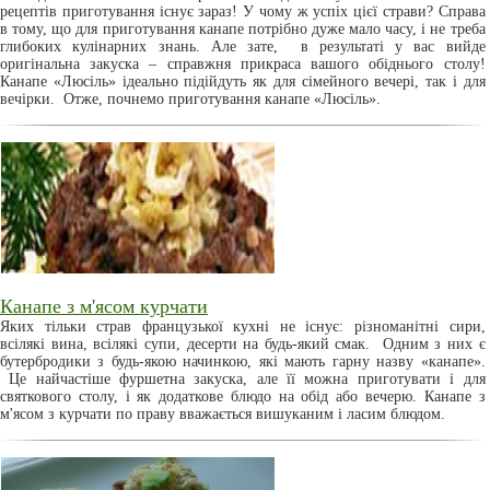
рецептів приготування існує зараз! У чому ж успіх цієї страви? Справа
в тому, що для приготування канапе потрібно дуже мало часу, і не треба
глибоких кулінарних знань. Але зате, в результаті у вас вийде
оригінальна закуска – справжня прикраса вашого обіднього столу!
Канапе «Люсіль» ідеально підійдуть як для сімейного вечері, так і для
вечірки. Отже, почнемо приготування канапе «Люсіль».
Канапе з м'ясом курчати
Яких тільки страв французької кухні не існує: різноманітні сири,
всілякі вина, всілякі супи, десерти на будь-який смак. Одним з них є
бутербродики з будь-якою начинкою, які мають гарну назву «канапе».
Це найчастіше фуршетна закуска, але її можна приготувати і для
святкового столу, і як додаткове блюдо на обід або вечерю. Канапе з
м'ясом з курчати по праву вважається вишуканим і ласим блюдом.