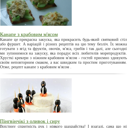
Канапе з крабовим м'ясом
Канапе це прекрасна закуска, яка прикрасить будь-який святковий стіл
або фуршет. А варіацій і різних рецептів на цю тему безліч. Їх можна
готувати з ягід та фруктів, овочів, м'яса, грибів і так далі, але сьогодні
ми зупинимося на закуску, яка порадує всіх любителів морепродуктів.
Хрусткі крекери з ніжним крабовим м'ясом - гостей приємно здивують
своїм неповторним смаком, а вас швидким та простим приготуванням.
Отже, рецепт канапе з крабовим м'ясом .
Пінгвінчікі з оливок і сиру
Воістину спритність рук і ніякого шахрайства! І взагалі, сама що ні