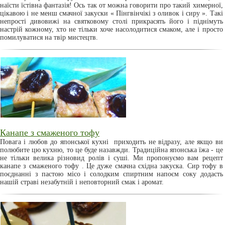
наїсти їстівна фантазія! Ось так от можна говорити про такий химерної,
цікавою і не менш смачної закуски « Пінгвінчікі з оливок і сиру ». Такі
непрості дивовижі на святковому столі прикрасять його і піднімуть
настрій кожному, хто не тільки хоче насолодитися смаком, але і просто
помилуватися на твір мистецтв.
Канапе з смаженого тофу
Повага і любов до японської кухні приходить не відразу, але якщо ви
полюбите цю кухню, то це буде назавжди. Традиційна японська їжа - це
не тільки велика різновид ролів і суші. Ми пропонуємо вам рецепт
канапе з смаженого тофу . Це дуже смачна східна закуска. Сир тофу в
поєднанні з пастою місо і солодким спиртним напоєм соку додасть
нашій страві незабутній і неповторний смак і аромат.