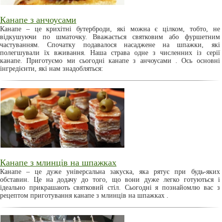
Канапе з анчоусами
Канапе – це крихітні бутерброди, які можна є цілком, тобто, не
відкушуючи по шматочку. Вважається святковим або фуршетним
частуванням. Спочатку подавалося насаджене на шпажки, які
полегшували їх вживання. Наша страва одне з численних із серії
канапе. Приготуємо ми сьогодні канапе з анчоусами . Ось основні
інгредієнти, які нам знадобляться:
Канапе з млинців на шпажках
Канапе – це дуже універсальна закуска, яка рятує при будь-яких
обставин. Це на додачу до того, що вони дуже легко готуються і
ідеально прикрашають святковий стіл. Сьогодні я познайомлю вас з
рецептом приготування канапе з млинців на шпажках .