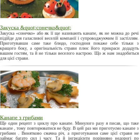
Закуска &quot;сонечко&quot;
Закуска «сонечко» або як її ще називають канапе, як не можна до речі
підійде для галасливої веселій компанії і супроводжуючим її застіллям.
Приготувавши саме таке блюдо, господиня покаже себе тільки з
кращого боку, а оригінальність страви плюс його прикраси додадуть
вашим гостям, та й не тільки веселого настрою. Що ж нам знадобиться
для цієї страви.
Канапе з грибами
Ще один рецепт з циклу про канапе. Минулого разу я писав, що таке
канапе , тому повторюватися не буду. В цей раз ми приготуємо канапе з
грибами . Винятково смачна річ, а приготування саме цієї страви не
займає багато сил і часу. Та й інгредієнти порівняно недорогі по