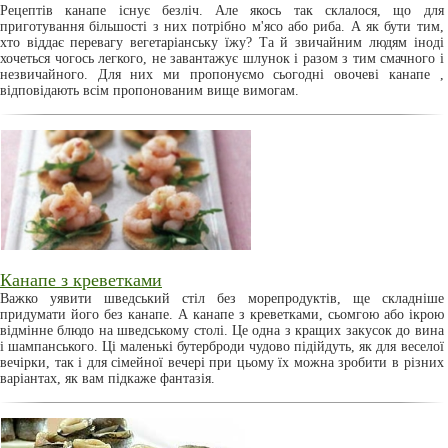
Рецептів канапе існує безліч. Але якось так склалося, що для
приготування більшості з них потрібно м'ясо або риба. А як бути тим,
хто віддає перевагу вегетаріанську їжу? Та й звичайним людям іноді
хочеться чогось легкого, не завантажує шлунок і разом з тим смачного і
незвичайного. Для них ми пропонуємо сьогодні овочеві канапе ,
відповідають всім пропонованим вище вимогам.
Канапе з креветками
Важко уявити шведський стіл без морепродуктів, ще складніше
придумати його без канапе. А канапе з креветками, сьомгою або ікрою
відмінне блюдо на шведському столі. Це одна з кращих закусок до вина
і шампанського. Ці маленькі бутерброди чудово підійдуть, як для веселої
вечірки, так і для сімейної вечері при цьому їх можна зробити в різних
варіантах, як вам підкаже фантазія.