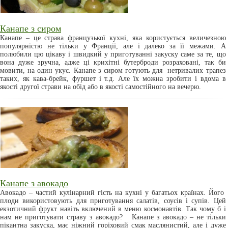
Канапе з сиром
Канапе – це страва французької кухні, яка користується величезною
популярністю не тільки у Франції, але і далеко за її межами. А
полюбили цю цікаву і швидкий у приготуванні закуску саме за те, що
вона дуже зручна, адже ці крихітні бутерброди розраховані, так би
мовити, на один укус. Канапе з сиром готують для нетривалих трапез
таких, як кава-брейк, фуршет і т.д. Але їх можна зробити і вдома в
якості другої страви на обід або в якості самостійного на вечерю.
Канапе з авокадо
Авокадо – частий кулінарний гість на кухні у багатьох країнах. Його
плоди використовують для приготування салатів, соусів і супів. Цей
екзотичний фрукт навіть включений в меню космонавтів. Так чому б і
нам не приготувати страву з авокадо? Канапе з авокадо – не тільки
пікантна закуска, має ніжний горіховий смак маслянистий, але і дуже