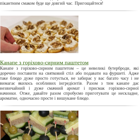
пікантним смаком буде ще довгий час. Пригощайтеся!
Канапе з горіхово-сирним паштетом
Канапе з горіхово-сирним паштетом – це невеликі бутерброди, які
доречно поставити на святковий стіл або подавати на фуршеті. Адже
таке блюдо дуже просто готується, не забирає у вас багато часу і не
вимагає якихось особливих інгредієнтів. Разом з тим канапе дає
незвичайний і дуже смачний аромат і присмак горіхово-сирної
начинки. Отже, давайте разом спробуємо приготувати це нескладне,
ароматне, одночасно просте і вишукане блюдо.