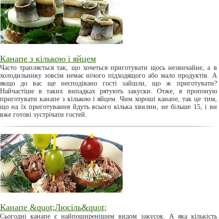
Канапе з кількою і яйцем
Часто трапляється так, що хочеться приготувати щось незвичайне, а в
холодильнику зовсім немає нічого підходящого або мало продуктів. А
якщо до вас ще несподівано гості зайшли, що ж приготувати?
Найчастіше в таких випадках рятують закуски. Отже, я пропоную
приготувати канапе з кількою і яйцем. Чим хороші канапе, так це тим,
що на їх приготування йдуть всього кілька хвилин, не більше 15, і ви
вже готові зустрічати гостей.
Канапе &quot;Люсіль&quot;
Сьогодні канапе є найпоширенішим видом закусок. А яка кількість