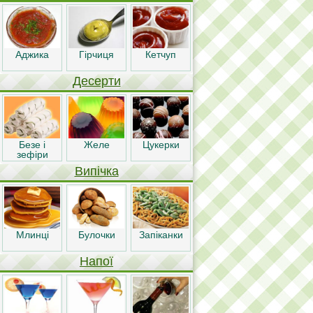
Аджика
Гірчиця
Кетчуп
Десерти
Безе і
Желе
Цукерки
зефіри
Випічка
Млинці
Булочки
Запіканки
Напої