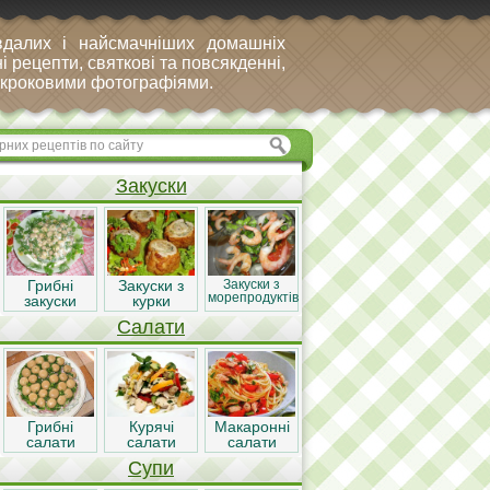
вдалих і найсмачніших домашніх
і рецепти, святкові та повсякденні,
покроковими фотографіями.
Закуски
Грибні
Закуски з
Закуски з
морепродуктів
закуски
курки
Салати
Грибні
Курячі
Макаронні
салати
салати
салати
Супи