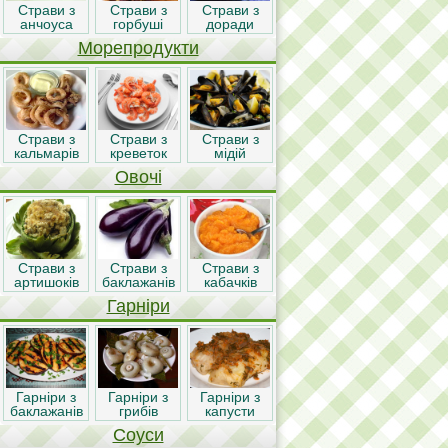
Страви з
Страви з
Страви з
анчоуса
горбуші
доради
Морепродукти
Страви з
Страви з
Страви з
кальмарів
креветок
мідій
Овочі
Страви з
Страви з
Страви з
артишоків
баклажанів
кабачків
Гарніри
Гарніри з
Гарніри з
Гарніри з
баклажанів
грибів
капусти
Соуси