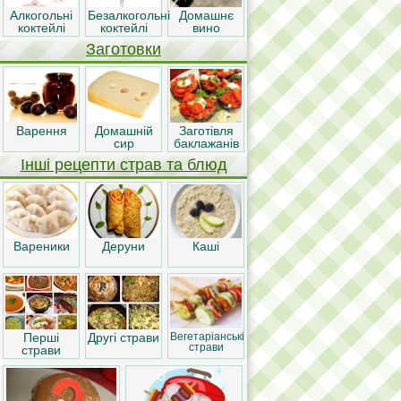
Алкогольні
Безалкогольні
Домашнє
коктейлі
коктейлі
вино
Заготовки
Варення
Домашній
Заготівля
сир
баклажанів
Інші рецепти страв та блюд
Вареники
Деруни
Каші
Перші
Другі страви
Вегетаріанські
страви
страви