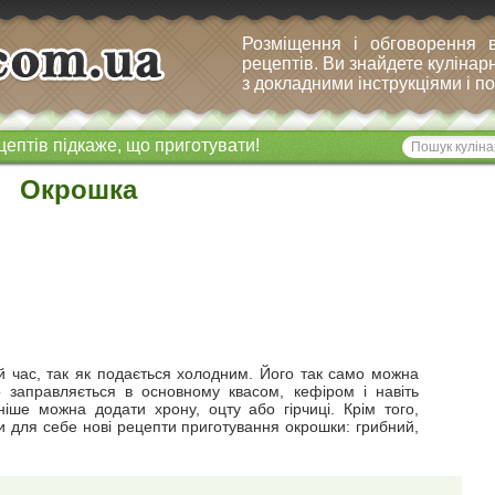
Розміщення і обговорення 
рецептів. Ви знайдете кулінарн
з докладними інструкціями і 
цептів підкаже, що приготувати!
Окрошка
й час, так як подається холодним. Його так само можна
о заправляється в основному квасом, кефіром і навіть
ше можна додати хрону, оцту або гірчиці. Крім того,
и для себе нові рецепти приготування окрошки: грибний,