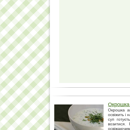
Окрошка
Окрошка а
освіжить і 
суп готуєт
возитися.
освіжаючим