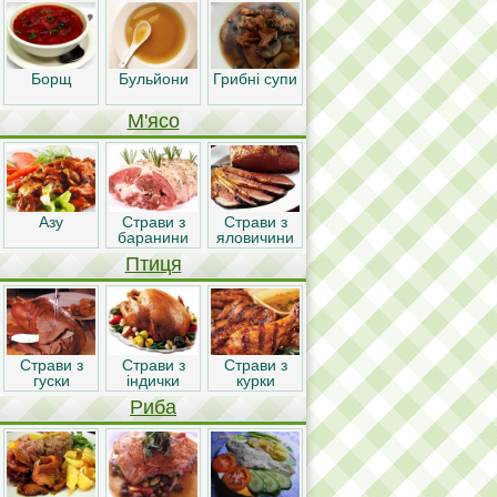
Борщ
Бульйони
Грибні супи
М'ясо
Азу
Страви з
Страви з
баранини
яловичини
Птиця
Страви з
Страви з
Страви з
гуски
індички
курки
Риба