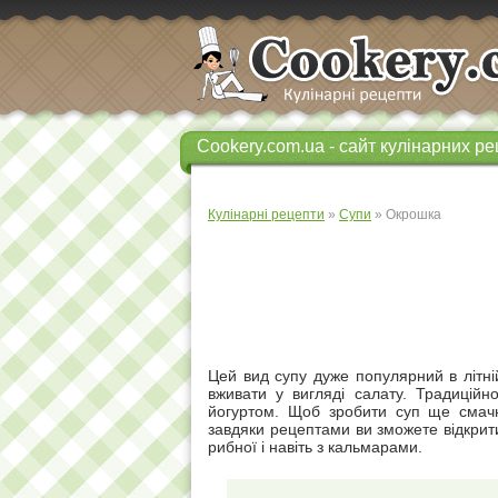
Cookery.com.ua - сайт кулінарних ре
Кулінарні рецепти
»
Супи
» Окрошка
Цей вид супу дуже популярний в літні
вживати у вигляді салату. Традиційн
йогуртом. Щоб зробити суп ще смачні
завдяки рецептами ви зможете відкрит
рибної і навіть з кальмарами.