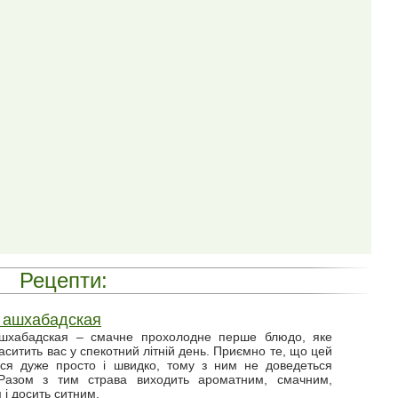
Рецепти:
 ашхабадская
шхабадская – смачне прохолодне перше блюдо, яке
наситить вас у спекотний літній день. Приємно те, що цей
ься дуже просто і швидко, тому з ним не доведеться
 Разом з тим страва виходить ароматним, смачним,
 і досить ситним.