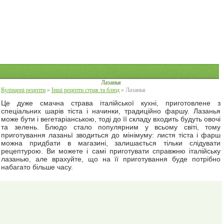
Лазанья
Кулінарні рецепти
»
Інші рецепти страв та блюд
» Лазанья
Це дуже смачна страва італійської кухні, приготовлене з
спеціальних шарів тіста і начинки, традиційно фаршу. Лазанья
може бути і вегетаріанською, тоді до її складу входить будуть овочі
та зелень. Блюдо стало популярним у всьому світі, тому
приготування лазаньї зводиться до мінімуму: листя тіста і фарш
можна придбати в магазині, залишається тільки слідувати
рецептурою. Ви можете і самі приготувати справжню італійську
лазанью, але врахуйте, що на її приготування буде потрібно
набагато більше часу.