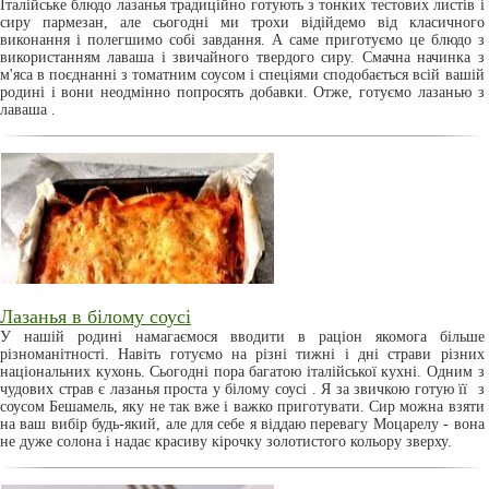
Італійське блюдо лазанья традиційно готують з тонких тестових листів і
сиру пармезан, але сьогодні ми трохи відійдемо від класичного
виконання і полегшимо собі завдання. А саме приготуємо це блюдо з
використанням лаваша і звичайного твердого сиру. Смачна начинка з
м'яса в поєднанні з томатним соусом і спеціями сподобається всій вашій
родині і вони неодмінно попросять добавки. Отже, готуємо лазанью з
лаваша .
Лазанья в білому соусі
У нашій родині намагаємося вводити в раціон якомога більше
різноманітності. Навіть готуємо на різні тижні і дні страви різних
національних кухонь. Сьогодні пора багатою італійської кухні. Одним з
чудових страв є лазанья проста у білому соусі . Я за звичкою готую її з
соусом Бешамель, яку не так вже і важко приготувати. Сир можна взяти
на ваш вибір будь-який, але для себе я віддаю перевагу Моцарелу - вона
не дуже солона і надає красиву кірочку золотистого кольору зверху.