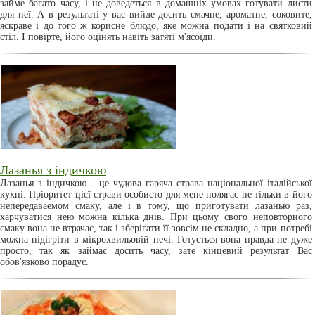
займе багато часу, і не доведеться в домашніх умовах готувати листи
для неї. А в результаті у вас вийде досить смачне, ароматне, соковите,
яскраве і до того ж корисне блюдо, яке можна подати і на святковий
стіл. І повірте, його оцінять навіть затяті м'ясоїди.
Лазанья з індичкою
Лазанья з індичкою – це чудова гаряча страва національної італійської
кухні. Пріоритет цієї страви особисто для мене полягає не тільки в його
непередаваемом смаку, але і в тому, що приготувати лазанью раз,
харчуватися нею можна кілька днів. При цьому свого неповторного
смаку вона не втрачає, так і зберігати її зовсім не складно, а при потребі
можна підігріти в мікрохвильовій печі. Готується вона правда не дуже
просто, так як займає досить часу, зате кінцевий результат Вас
обов'язково порадує.