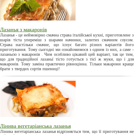
Лазанья з макаронів
Лазанья - це неймовірно смачна страва італійської кухні, приготовлене з
шарів тіста упереміш з шарами начинки, залитих смачним соусом.
Страва настільки смачне, що існує багато різних варіантів його
приготування. Тому сьогодні ми ознайомимося з одним із них, а саме -
лазаньєю з макаронів . Чим особливо цікавий цей варіант, так це тим,
що для традиційної лазаньї тісто готується з тієї ж муки, що і для
макаронів. Тому заміна практично рівноцінна. Тільки макарони краще
брати з твердих сортів пшениці!
Лінива вегетаріанська лазанья
Лінива вегетаріанська лазанья відрізняється тим, що її приготування не