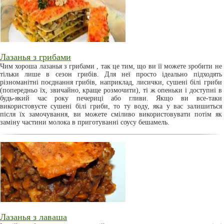
Лазанья з грибами
Чим хороша лазанья з грибами , так це тим, що ви її можете зробити не
тільки лише в сезон грибів. Для неї просто ідеально підходять
різноманітні поєднання грибів, наприклад, лисички, сушені білі гриби
(попередньо їх, звичайно, краще розмочити), ті ж опеньки і доступні в
будь-який час року печериці або гливи. Якщо ви все-таки
використовуєте сушені білі гриби, то ту воду, яка у вас залишиться
після їх замочування, ви можете сміливо використовувати потім як
заміну частини молока в приготуванні соусу бешамель.
Лазанья з лаваша