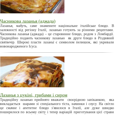
Часникова лазанья (аджада)
Лазанья, мабуть, саме знамените національне італійське блюдо. В
залежності від регіону Італії, лазанью готують за різними рецептами.
Часникова лазанья (аджада) – це старовинне блюдо, родом з Ломбардії.
Традиційно подають часникову лазанью як друге блюдо в Різдвяний
святвечір. Широкі пласти лазаньї є символом пелюшок, які укривали
новонародженого Ісуса.
Лазанья з цукіні, грибами і сиром
Традиційну лазанью прийнято вважати своєрідною запіканкою, яка
викладається шарами зі спеціального тіста, начинки і соусу. На світло
це смачне і апетитне блюдо з'явилося в Італії, але дуже швидко
поширилося по всьому світу і тепер варіацій приготування цієї страви