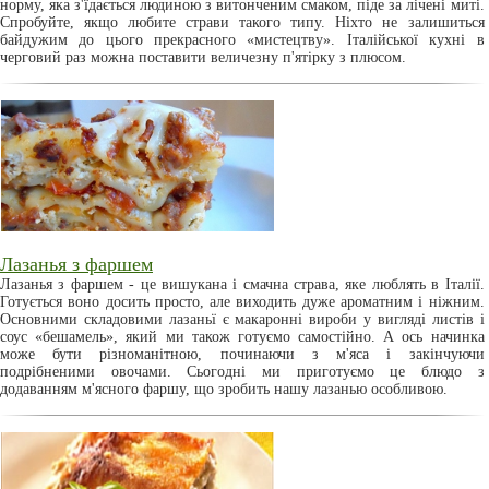
норму, яка з'їдається людиною з витонченим смаком, піде за лічені миті.
Спробуйте, якщо любите страви такого типу. Ніхто не залишиться
байдужим до цього прекрасного «мистецтву». Італійської кухні в
черговий раз можна поставити величезну п'ятірку з плюсом.
Лазанья з фаршем
Лазанья з фаршем - це вишукана і смачна страва, яке люблять в Італії.
Готується воно досить просто, але виходить дуже ароматним і ніжним.
Основними складовими лазаньї є макаронні вироби у вигляді листів і
соус «бешамель», який ми також готуємо самостійно. А ось начинка
може бути різноманітною, починаючи з м'яса і закінчуючи
подрібненими овочами. Сьогодні ми приготуємо це блюдо з
додаванням м'ясного фаршу, що зробить нашу лазанью особливою.