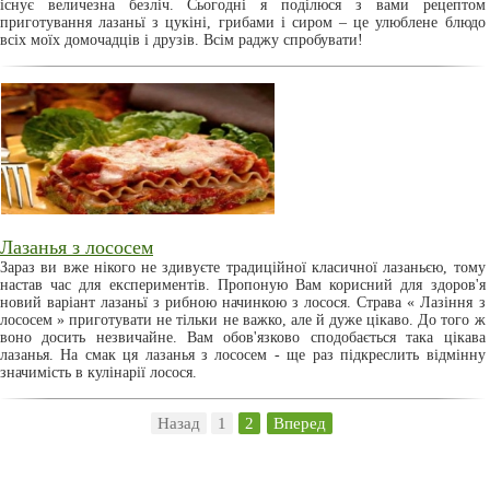
існує величезна безліч. Сьогодні я поділюся з вами рецептом
приготування лазаньї з цукіні, грибами і сиром – це улюблене блюдо
всіх моїх домочадців і друзів. Всім раджу спробувати!
Лазанья з лососем
Зараз ви вже нікого не здивуєте традиційної класичної лазаньєю, тому
настав час для експериментів. Пропоную Вам корисний для здоров'я
новий варіант лазаньї з рибною начинкою з лосося. Страва « Лазіння з
лососем » приготувати не тільки не важко, але й дуже цікаво. До того ж
воно досить незвичайне. Вам обов'язково сподобається така цікава
лазанья. На смак ця лазанья з лососем - ще раз підкреслить відмінну
значимість в кулінарії лосося.
Назад
1
2
Вперед