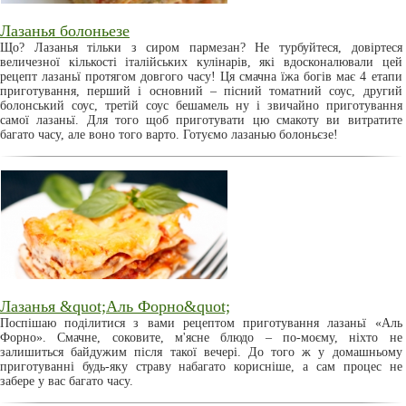
Лазанья болоньезе
Що? Лазанья тільки з сиром пармезан? Не турбуйтеся, довіртеся
величезної кількості італійських кулінарів, які вдосконалювали цей
рецепт лазаньї протягом довгого часу! Ця смачна їжа богів має 4 етапи
приготування, перший і основний – пісний томатний соус, другий
болонський соус, третій соус бешамель ну і звичайно приготування
самої лазаньї. Для того щоб приготувати цю смакоту ви витратите
багато часу, але воно того варто. Готуємо лазанью болоньєзе!
Лазанья &quot;Аль Форно&quot;
Поспішаю поділитися з вами рецептом приготування лазаньї «Аль
Форно». Смачне, соковите, м'ясне блюдо – по-моєму, ніхто не
залишиться байдужим після такої вечері. До того ж у домашньому
приготуванні будь-яку страву набагато корисніше, а сам процес не
забере у вас багато часу.