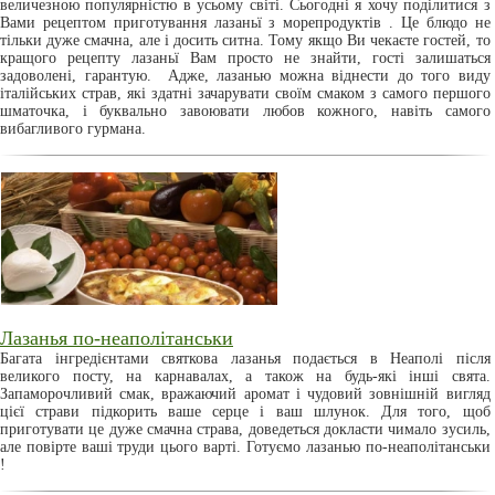
величезною популярністю в усьому світі. Сьогодні я хочу поділитися з
Вами рецептом приготування лазаньї з морепродуктів . Це блюдо не
тільки дуже смачна, але і досить ситна. Тому якщо Ви чекаєте гостей, то
кращого рецепту лазаньї Вам просто не знайти, гості залишаться
задоволені, гарантую. Адже, лазанью можна віднести до того виду
італійських страв, які здатні зачарувати своїм смаком з самого першого
шматочка, і буквально завоювати любов кожного, навіть самого
вибагливого гурмана.
Лазанья по-неаполітанськи
Багата інгредієнтами святкова лазанья подається в Неаполі після
великого посту, на карнавалах, а також на будь-які інші свята.
Запаморочливий смак, вражаючий аромат і чудовий зовнішній вигляд
цієї страви підкорить ваше серце і ваш шлунок. Для того, щоб
приготувати це дуже смачна страва, доведеться докласти чимало зусиль,
але повірте ваші труди цього варті. Готуємо лазанью по-неаполітанськи
!