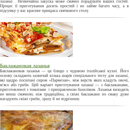
лазаньї . Незвичайна закуска може смачно порадувати ваших гостей.
Процес її приготування досить простий і не займе багато часу, а в
підсумку у вас красиве прикраса святкового столу.
Баклажановая лазанья
Баклажановая лазанья — це блюдо з чудовою італійської кухні. Його
основу складають зазвичай кілька шарів спеціального тесту для лазаньї,
які щедро посипані сиром «Пармезан», між верств яких кладуть овочі,
м'ясо або гриби. Цей варіант приготування лазаньї — з баклажанами,
приготовленої з томатами і приправленою базиліком. Лазанья виходить
не менш смачною, ніж традиційна, а свіжі баклажани по смаку дуже
нагадують свіжі гриби, зразу й не відрізниш.